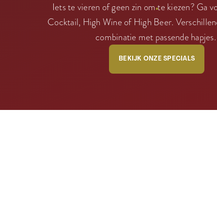
Iets te vieren of geen zin om te kiezen? Ga 
Cocktail, High Wine of High Beer. Verschillen
combinatie met passende hapjes
BEKIJK ONZE SPECIALS