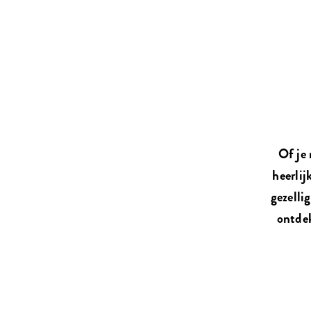
Of je 
heerlij
gezelli
ontdek