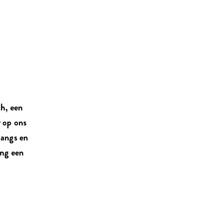
ch, een
r op ons
langs en
ang een