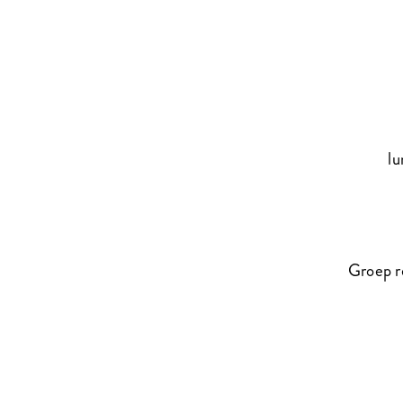
lu
Groep r